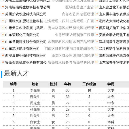
海南正业生物科技股份有限公
市场品牌经理
湖北片区经理
西班牙迈蒂斯丹化
司
有限公司
河南福瑞得生物科技有限公司
区域经理
生产主管
山东曹达化工有限
苏州护农农业科技有限公司
商务农艺师
省区经理
山东祺丰达农资供
广州绿兴加肥站生物科技
业务经理（四川
业务经理（广西
湖南农大海特农化
有限公司
司
中禾天呈农业发展（武汉）
定向培养区域经
湖北区域经理
俄罗斯拓施工业集
有限公司
山东荣邦化工有限公司
业务经理
农药制剂工程师
安徽金泰农药化工
山东圣鹏科技股份有限公司
农药肥料区域销
农药产品经理
深圳润康生态环境
山东花乡肥业有限公司
河南区域售经理
浙江化肥销售代
武汉科诺生物科技
西安展鹏生物科技有限公司
渝贵区域经理
湖南区域经理
陕西蒲城美尔果农
安徽金敦福农业科技有限公
安徽技术服务与
安徽销售经理
山东伽奇生物技术
司
最新人才
编号
姓名
性别
年龄
工作经验
学历
1
李先生
男
36
10
大专
2
曹先生
男
36
5
大专
3
周先生
男
27
5
中专
4
张先生
男
29
8
大专
5
许先生
男
22
0
大专
6
白女士
女
23
0
本科
7
廖先生
男
22
0
本科