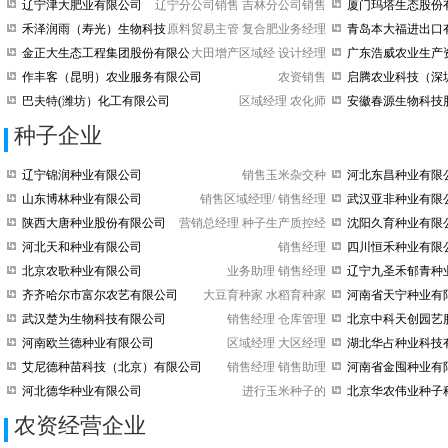
辽宁津大肥业有限公司
辽宁分公司销售
吉林分公司销售
厦门玛塔生态股份
禾泽润雨（寿光）生物科技
原料贸易主管
复合肥业务经理
青岛本大福进出口
有限公司
金正大生态工程集团股份有限公
大田增产区域经
设计经理
广东浩威农业生产
司
公司
作丰客（昆明）农业服务有限公司
农资销售
启腾农业科技（深
司
巴夫特(潍坊）化工有限公司
区域经理
农化师
安徽春源生物科技
种子企业
辽宁锦润种业有限公司
销售玉米杂交种
河北东昌种业有限
山东博林种业有限公司
销售区域经理/
销售经理
武汉亚非种业有限
陕西大唐种业股份有限公司
营销总经理
种子生产质控经
沈阳久育种业有限
河北天和种业有限公司
销售经理
四川恒禾种业有限
北京农歌种业有限公司
业务助理
销售经理
辽宁九圣禾郁青种
齐齐哈尔市富尔农艺有限公司
大豆育种家
水稻育种家
河南省天宁种业有
武汉楚为生物科技有限公司
销售经理
仓库管理
北京中科天创园艺
河南欧兰德种业有限公司
区域经理
大区经理
湖北华占种业科技
艾尼德种苗科技（北京）有限公司
销售经理
销售助理
河南省金囤种业有
河北德华种业有限公司
进行玉米种子的
北京华农伟业种子
农资经营企业