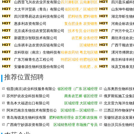
司
山西晋飞兴农农业开发有限公
四川兼职区
云南兼职区
四川盈乐威科
司
大太平洋贸易（青岛）有限公司
省区经理／
区域经理
山东坤牛植物
四川荣尊易达农业科技有限公司
肥料销售
肥料销售
湖北华昕生物
惠多利农资有限公司
复合肥业务
农资销售
河南企标农业
北京成禾佳信农资贸易有限公司
技术专员
会计助理
广州方中化工
新疆慧尔智联技术有限公司
农艺师
业务经理
廊坊禾佳欢农
山东祺丰达农资供应链有限公司
区域销售经
广西千顺农资
农科联创（南京）生物科技有
桂林农药销
粤北地区销
漯河市傅牌农
限公
广东万稼青生态工程公司
特肥区域经
特肥地区销
南京科绿丰科
安徽春源生物科技股份有限公司
有机肥，水
埃及艾格泰克
推荐位置招聘
锐普(南京)农业科技服务有限公
省区经理（广东
区域经理
山东奥胜生物科技
司
司
苏州护农农业科技有限公司
商务农艺师
省区经理
俄罗斯拓施工业集
青岛本大福进出口有限公司
区域经理
大区域经理
北京雷力海洋生物
股份有限公司
阿米巴南京生物技术有限责任公
区域经理---
区域经理---
江西正邦作物保护
司
青岛海德龙生物科技有限
肥料销售经理全
农艺师/农技推
安徽恒进农业发展
公司
广西南宁妙源农资有限公司
区域销售经理
市场推广专员
烟台沃贝乐生物科