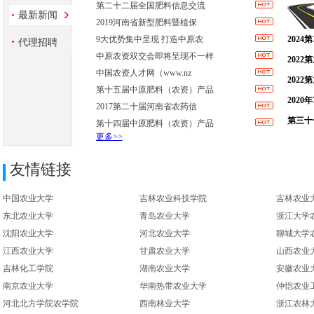
​第二十二届全国肥料信息交流
最新新闻
2019河南省新型肥料暨植保
9大优势集中呈现 打造中原农
202
代理招聘
中原农资双交会即将呈现不一样
日 |
202
中国农资人才网（www.nz
玩转BI
202
第十五届中原肥料（农资）产品
月30日
202
2017第二十届河南省农药信
14日
第三十
第十四届中原肥料（农资）产品
更多>>
十三届
友情链接
中国农业大学
吉林农业科技学院
吉林农业
东北农业大学
青岛农业大学
浙江大学
沈阳农业大学
河北农业大学
聊城大学
江西农业大学
甘肃农业大学
山西农业
吉林化工学院
湖南农业大学
安徽农业
南京农业大学
华南热带农业大学
仲恺农业
河北北方学院农学院
西南林业大学
浙江农林