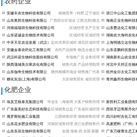
农药企业
安徽丰农生物科技有限公司
植物营养（特肥
辽宁省区
浙江中山化工集团
限公司
山东奥胜生物科技有限公
广西部分区域业
江西北部(赣北
海南正业生物科技
司
司
河南福瑞得生物科技有限公司
区域经理
生产主管
山东曹达化工有限
山东诺诚金生物技术有限公司
区域经理
区域经理
湖南农大海特农化
司
中禾天呈农业发展（武汉）
定向培养区域经
湖北区域经理
上海明德立达生物
有限公司
限公司
安徽金泰农药化工有限公司
农药产品销售
物流仓储主管
山东圣鹏科技股份
司
武汉科诺生物科技股份有限公司
市场推广员
业务经理
湖南新长山农业发
公司
陕西蒲城美尔果农化有限公司
销售代表
产品经理助理
河北中天邦正生物
山东伽奇生物技术有限公
赣州柑橘市场业
销售推广代表
杭州金尔太化工有
司
糖化实业(上海)有限公司
大区销售部长
省区经理
青州鑫邦生物科技
司
化肥企业
埃及艾格泰克集团公司
毕业生（海南周
大客户销售经理
新胜利工业集团有
司
广东嘉美好生态科技有限公
区域销售总监
广东省区域经理
西班牙迈蒂斯丹化
司
有限公司
俄罗斯拓施工业集团
江西销售经理
湖南销售经理
四川好时吉化工有
山东花乡肥业有限公司
河南区域售经理
浙江化肥销售代
高麦肥料（广州）
司
山东东辰生物科技有限公司
全国 海南 四
全国 新疆
广东万稼青生态工