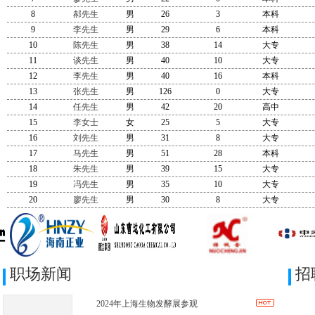
8
郝先生
男
26
3
本科
9
李先生
男
29
6
本科
10
陈先生
男
38
14
大专
11
谈先生
男
40
10
大专
12
李先生
男
40
16
本科
13
张先生
男
126
0
大专
14
任先生
男
42
20
高中
15
李女士
女
25
5
大专
16
刘先生
男
31
8
大专
17
马先生
男
51
28
本科
18
朱先生
男
39
15
大专
19
冯先生
男
35
10
大专
20
廖先生
男
30
8
大专
职场新闻
招
2024年上海生物发酵展参观