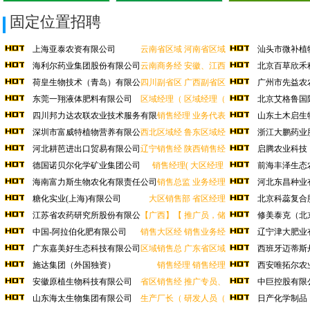
固定位置招聘
上海亚泰农资有限公司
云南省区域
河南省区域
汕头市微补植
海利尔药业集团股份有限公司
云南商务经
安徽、江西
北京百草欣禾
荷皇生物技术（青岛）有限公
四川副省区
广西副省区
广州市先益农
司
司
东莞一翔液体肥料有限公司
区域经理（
区域经理（
北京艾格鲁国
四川邦力达农联农业技术服务有限
销售经理
业务代表
山东土木启生
深圳市富威特植物营养有限公
西北区域经
鲁东区域经
浙江大鹏药业
司
河北耕芭进出口贸易有限公司
辽宁销售经
陕西销售经
启腾农业科技
德国诺贝尔化学矿业集团公司
销售经理(
大区经理
前海丰泽生态
限公
海南富力斯生物农化有限责任公司
销售总监
业务经理
河北东昌种业
糖化实业(上海)有限公司
大区销售部
省区经理
北京科蕊复合
江苏省农药研究所股份有限公
【广西】【
推广员，储
修美泰克（北
司
限公
中国-阿拉伯化肥有限公司
销售大区经
销售业务经
辽宁津大肥业
广东嘉美好生态科技有限公司
区域销售总
广东省区域
西班牙迈蒂斯
公司
施达集团（外国独资）
销售经理
销售经理
西安唯拓尔农
安徽原植生物科技有限公司
省区销售经
推广专员、
中巨控股有限
山东海太生物集团有限公司
生产厂长（
研发人员（
日产化学制品