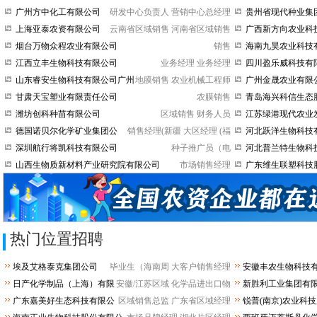
广州方中化工有限公司
研发中心负责人
营销中心总经理
贵州省现代种业集
上海亚泰农资有限公司
云南省区域销售
河南省区域销售
广西新方向农业科
公司
烟台万物众程农业有限公司
销售
海南九昊农业科技
江西立丰生物科技有限公司
业务经理
业务经理
四川盈乐威科技有
山东睿安生物科技有限公司广州
地膜销售
农业机械工程师
广州金晟农业有限
分公司
甘肃天宝塑业有限责任公司
农膜销售
青岛海兴科信生态
司
潍坊创科种苗有限公司
区域销售
财务人员
江苏绿港现代农业
德国诺贝尔化学矿业集团公
销售经理(新疆
大区经理 (福
河北跃洋生物科技
司
深圳航行将凯科技有限公司
种子推广员（电
河北普兰特生物科
山西生物质新材料产业研究院有限公司
市场销售经理
广东维生联塑科技
司
热门位置招聘
埃及艾格泰克集团公司
毕业生（海南周
大客户销售经理
安徽丰农生物科技
日产化学制品（上海）有限
安徽/江苏区域
化学品进出口物
新胜利工业集团有
公司
广东嘉美好生态科技有限公
区域销售总监
广东省区域经理
锐普(南京)农业科
司
司