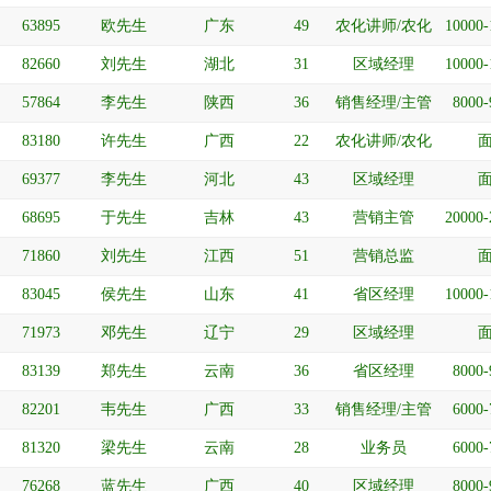
63895
欧先生
广东
49
农化讲师/农化
10000
服务/作物经理
82660
刘先生
湖北
31
区域经理
10000
57864
李先生
陕西
36
销售经理/主管
8000
83180
许先生
广西
22
农化讲师/农化
服务/作物经理
69377
李先生
河北
43
区域经理
68695
于先生
吉林
43
营销主管
20000
71860
刘先生
江西
51
营销总监
83045
侯先生
山东
41
省区经理
10000
71973
邓先生
辽宁
29
区域经理
83139
郑先生
云南
36
省区经理
8000
82201
韦先生
广西
33
销售经理/主管
6000
81320
梁先生
云南
28
业务员
6000
76268
蓝先生
广西
40
区域经理
8000