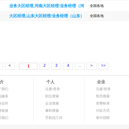
业务大区经理,河南大区经理/业务经理（河
全国各地
南）
大区经理,山东大区经理/业务经理（山东）
全国各地
<
<
2
3
4
...
>
>>
1
介
个人
企业
于我们
注册/登录
注册/登录
品服务
职位搜索
简历搜索
体合作
企业搜索
资费标准
情链接
兼职搜索
付款方式
系我们
手机找工作
掌中招聘