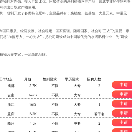
作物针对性强、投入产出比优、附加值高的系列植物营养产品，形成专业的作物营养
可供出口型农作物使用。
构，研制开发了各类特色肥料，主要品种有：腐植酸、氨基酸、大量元素、中量元
系到国民素质、经济发展、社会稳定、国家富强。随着国家、社会对“三农”的重视，带
们将“加倍努力、一心为农”，把公司建设成为中国最优秀的水溶肥料企业，为“建设
植物营养专家，一流微肥品牌。
工作地点
月薪
性别要求
学历要求
招聘人数
申请
成都
5-7K
不限
大专
2
申请
云南
6k-8k
不限
大专
1
申请
浙江
面议
不限
大专
1
申请
重庆
5-7K
不限
大专
若干名
申请
赣州
4-6k
不限
中专
2
申请