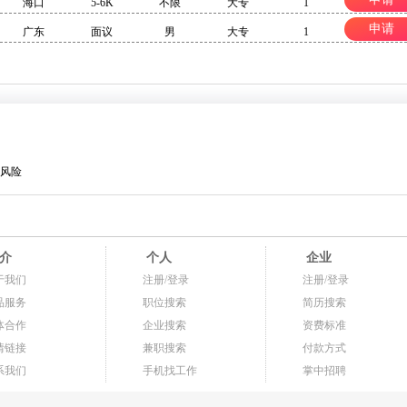
海口
5-6K
不限
大专
1
申请
广东
面议
男
大专
1
风险
介
个人
企业
于我们
注册/登录
注册/登录
品服务
职位搜索
简历搜索
体合作
企业搜索
资费标准
情链接
兼职搜索
付款方式
系我们
手机找工作
掌中招聘