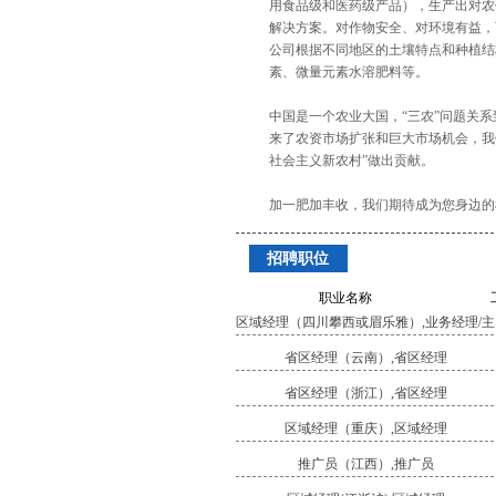
用食品级和医药级产品），生产出对农
解决方案。对作物安全、对环境有益，
公司根据不同地区的土壤特点和种植结
素、微量元素水溶肥料等。
中国是一个农业大国，“三农”问题关
来了农资市场扩张和巨大市场机会，我
社会主义新农村”做出贡献。
加一肥加丰收，我们期待成为您身边的
招聘职位
职业名称
区域经理（四川攀西或眉乐雅）,业务经理/主
管
省区经理（云南）,省区经理
省区经理（浙江）,省区经理
区域经理（重庆）,区域经理
推广员（江西）,推广员