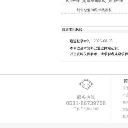
区域经理（海南-儋州临高）,区域经理
销售总监助理,销售部长
规避求职风险
2026-08-05
最近登录时间：
本单位基本资料已通过网站证实。
以上资料仅供参考，请求职者规避求职
简
关
产
服务热线
0531-86739758
媒
工作日8:30-18:00
友
联