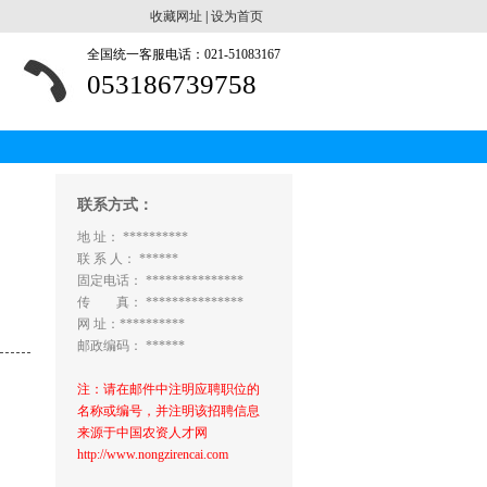
收藏网址
|
设为首页
全国统一客服电话：021-51083167
053186739758
联系方式：
地 址： **********
联 系 人： ******
固定电话： ***************
传 真： ***************
网 址：**********
邮政编码： ******
注：请在邮件中注明应聘职位的
名称或编号，并注明该招聘信息
来源于中国农资人才网
http://www.nongzirencai.com