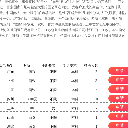
，根植农业、服务农民”的事业，“侨基”者“游子之根”也的定义，确立我们——立足
在一百多国家市场与包括大型跨国公司在内的广大客户形成长期合作。“先做传统
量、中国价格、专业服务”的市场战略，刚性“高端质量”及柔性“关心人”的以客户利益
竞争力。继农药后，海藻精、海藻肥、鱼蛋白(肽和氨基酸)、多糖和寡糖、酶和菌
防冻剂、增效剂等农素、农肥，作为侨基集团的新强项，进军世界包括中国市场。
上海侨基国际贸易有限公司、江苏侨基生物科技有限公司(新工厂)、江苏侨基生物化
有限公司、珠海市侨基海外贸易有限公司、侨基技术中心，以及将在四川省投资建设的
工作地点
月薪
性别要求
学历要求
招聘人数
申请
广东
面议
不限
本科
2
申请
上海
面议
不限
本科
3
申请
三亚
面议
不限
本科
3
申请
四川
8000元
不限
本科
30
申请
上海
8000
女
本科
2
申请
山西
面议
不限
本科
1
申请
湖北
面议
不限
本科
1