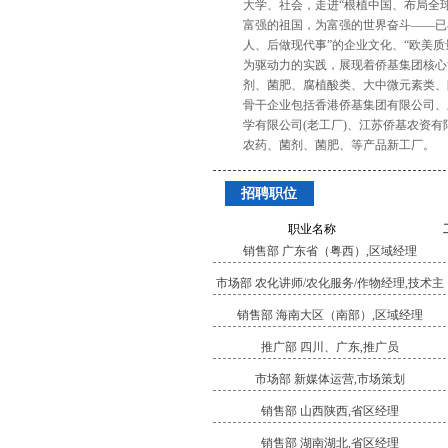
大学、社会，走进“根植中国、布局全球
富强的祖国，为富强的世界奋斗——已
人、后做现代事”的企业文化、“欧美质
为驱动力的实践，展现着侨基集团核心
剂、菌肥、腐植酸类、大中微元素类、
骨干企业包括香港侨基集团有限公司、
学有限公司(老工厂)、江苏侨基农资
农药、菌剂、菌肥、等产品新工厂。
招聘职位
职业名称
销售部 广东省（粤西）,区域经理
市场部 农化讲师/农化服务/作物经理,技术主
管
销售部 海南大区（南部）,区域经理
推广部 四川、广东,推广员
市场部 新媒体运营,市场策划
销售部 山西陕西,省区经理
销售部 湖南湖北,省区经理