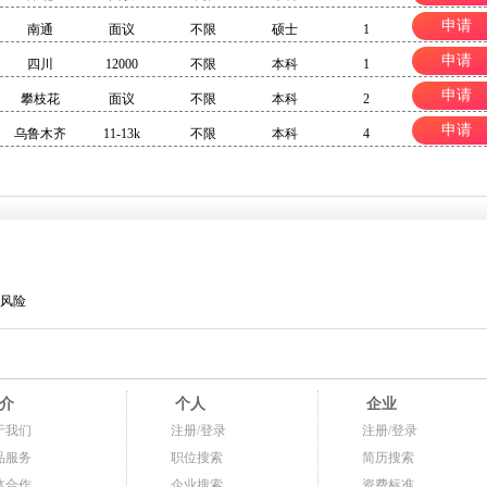
申请
南通
面议
不限
硕士
1
申请
四川
12000
不限
本科
1
申请
攀枝花
面议
不限
本科
2
申请
乌鲁木齐
11-13k
不限
本科
4
风险
介
个人
企业
于我们
注册/登录
注册/登录
品服务
职位搜索
简历搜索
体合作
企业搜索
资费标准