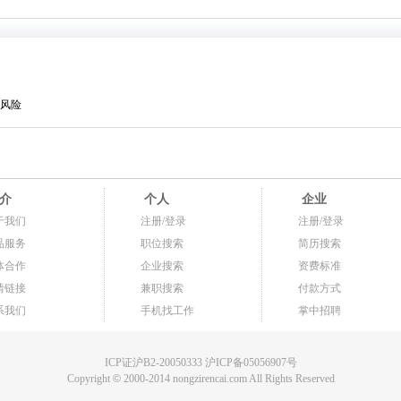
风险
介
个人
企业
于我们
注册/登录
注册/登录
品服务
职位搜索
简历搜索
体合作
企业搜索
资费标准
情链接
兼职搜索
付款方式
系我们
手机找工作
掌中招聘
ICP证沪B2-20050333 沪ICP备05056907号
Copyright
©
2000-2014 nongzirencai.com All Rights Reserved