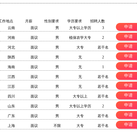
工作地点
月薪
性别要求
学历要求
招聘人数
申请
云南
面议
男
大专以上学历
3
申请
河南
面议
男
植保农学大专
2
申请
河北
面议
男
大专
若干名
申请
陕西
面议
男
无
2
申请
海南
面议
男
无
1
申请
江西
面议
男
无
若干名
申请
江苏
面议
男
无
若干名
申请
四川
面议
男
大专以上
若干名
申请
山东
面议
男
大专以上学历
2
申请
广东
面议
男
大专
若干名
申请
上海
面议
不限
大专
若干名