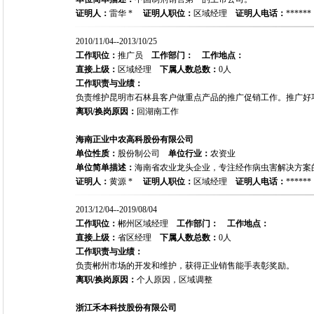
证明人：
雷华 *
证明人职位：
区域经理
证明人电话：
******
2010/11/04--2013/10/25
工作职位：
推广员
工作部门：
工作地点：
直接上级：
区域经理
下属人数总数：
0人
工作职责与业绩：
负责维护昆明市石林县客户做重点产品的推广促销工作。推广好
离职/换岗原因：
回湖南工作
海南正业中农高科股份有限公司
单位性质：
股份制公司
单位行业：
农资业
单位简单描述：
海南省农业龙头企业，专注经作病虫害解决方案
证明人：
黄源 *
证明人职位：
区域经理
证明人电话：
******
2013/12/04--2019/08/04
工作职位：
郴州区域经理
工作部门：
工作地点：
直接上级：
省区经理
下属人数总数：
0人
工作职责与业绩：
负责郴州市场的开发和维护，获得正业销售能手表彰奖励。
离职/换岗原因：
个人原因，区域调整
浙江禾本科技股份有限公司