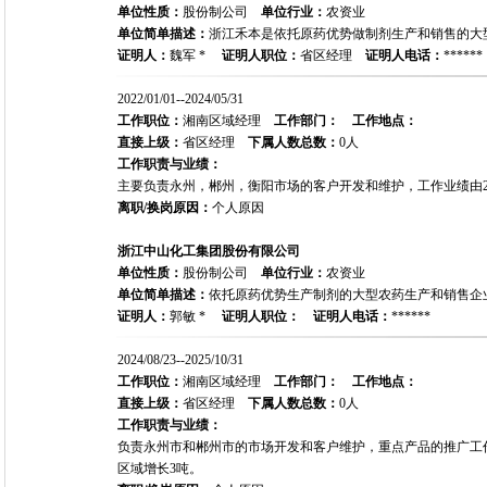
单位性质：
股份制公司
单位行业：
农资业
单位简单描述：
浙江禾本是依托原药优势做制剂生产和销售的大
证明人：
魏军 *
证明人职位：
省区经理
证明人电话：
******
2022/01/01--2024/05/31
工作职位：
湘南区域经理
工作部门：
工作地点：
直接上级：
省区经理
下属人数总数：
0人
工作职责与业绩：
主要负责永州，郴州，衡阳市场的客户开发和维护，工作业绩由2021
离职/换岗原因：
个人原因
浙江中山化工集团股份有限公司
单位性质：
股份制公司
单位行业：
农资业
单位简单描述：
依托原药优势生产制剂的大型农药生产和销售企
证明人：
郭敏 *
证明人职位：
证明人电话：
******
2024/08/23--2025/10/31
工作职位：
湘南区域经理
工作部门：
工作地点：
直接上级：
省区经理
下属人数总数：
0人
工作职责与业绩：
负责永州市和郴州市的市场开发和客户维护，重点产品的推广工作。
区域增长3吨。