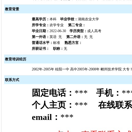
教育背景
最高学历：
本科
毕业学校：
湖南农业大学
所学专业：
农学专业
第二专业：
毕业日期：
2022-06-30
学历类型：
成人高考
第一外语：
英语 无
第二外语：
无 无
普通话水平：
标准
熟悉方言：
所获证书：
职称：
无
教育培训经历
2002年-2005年 桂阳一中 高中2005年-2008年 郴州技术学院 
联系方式
固定电话：
***
手机：
**
个人主页：
***
在线联
email：
***