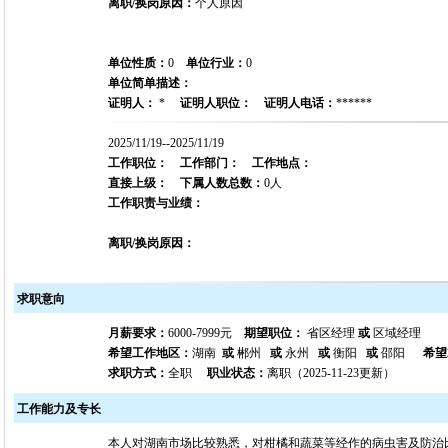
离职/换岗原因：
个人原因
单位性质：
0
单位行业：
0
单位简单描述：
证明人：
*
证明人职位：
证明人电话：
******
2025/11/19--2025/11/19
工作职位：
工作部门：
工作地点：
直接上级：
下属人数总数：
0人
工作职责与业绩：
离职/换岗原因：
求职意向
月薪要求：
6000-7999元
期望职位：
省区经理
或
区域经理
希望工作地区：
湖南
或
郴州
或
永州
或
衡阳
或
邵阳
希望
求职方式：
全职
职业状态：
离职（2025-11-23更新）
工作能力及专长
本人对湖南市场比较熟悉，对柑橘和蔬菜等经作的病虫害及防治