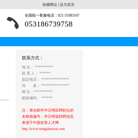
收藏网址
|
设为首页
全国统一客服电话：021-51083167
053186739758
联系方式：
地 址： **********
联 系 人： ******
固定电话： ***************
传 真： ***************
网 址：**********
邮政编码： ******
注：请在邮件中注明应聘职位的
名称或编号，并注明该招聘信息
来源于中国农资人才网
http://www.nongzirencai.com