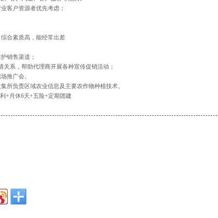
行业客户资源者优先考虑；
，综合素质高，能经常出差
维护销售渠道；
客情关系，帮助代理商开展各种宣传促销活动；
现场推广会。
收集所负责区域农业信息及主要农作物种植技术。
利+月休6天+五险+定期团建