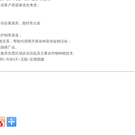
行业客户资源者优先考虑；
，综合素质高，能经常出差
维护销售渠道；
客情关系，帮助代理商开展各种宣传促销活动；
现场推广会。
收集所负责区域农业信息及主要农作物种植技术。
利+月休6天+五险+定期团建