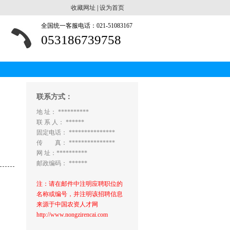
收藏网址
|
设为首页
全国统一客服电话：021-51083167
053186739758
联系方式：
地 址： **********
联 系 人： ******
固定电话： ***************
传 真： ***************
网 址：**********
邮政编码： ******
注：请在邮件中注明应聘职位的
名称或编号，并注明该招聘信息
来源于中国农资人才网
http://www.nongzirencai.com