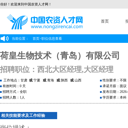
你好！欢迎来到中国农资人才网！
首页
当前位置：
首页
>
职位信息查看
荷皇生物技术（青岛）有限公司
招聘职位：西北大区经理,大区经理
工作地点：甘肃
或
宁夏
或
青海
或
陕西
或
山西
性别要求：不限
有效时间：0 天
承诺月薪：面议
招聘方式：全职
发布日期：2026-0
招聘人数：1人
学历要求：本科
相关技能要求及工作经验
岗位描述：