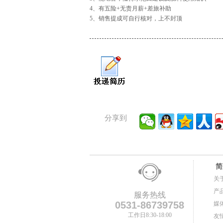
4、有五险+无责月薪+差旅补助
5、销售提成可自行核对，上不封顶
分享到
简
关
产
服务热线
0531-86739758
媒
工作日8:30-18:00
友