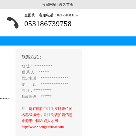
收藏网址
|
设为首页
全国统一客服电话：021-51083167
053186739758
联系方式：
地 址： **********
联 系 人： ******
固定电话： ***************
传 真： ***************
网 址：**********
邮政编码： ******
注：请在邮件中注明应聘职位的
名称或编号，并注明该招聘信息
来源于中国农资人才网
http://www.nongzirencai.com