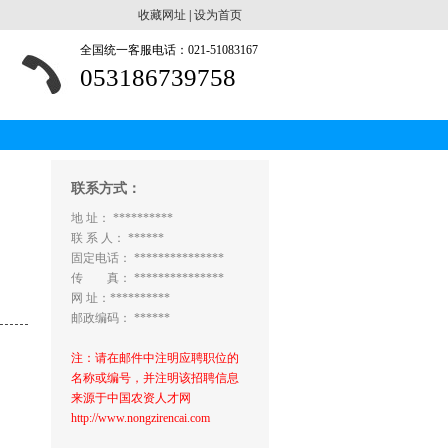
收藏网址
|
设为首页
全国统一客服电话：021-51083167
053186739758
联系方式：
地 址： **********
联 系 人： ******
固定电话： ***************
传 真： ***************
网 址：**********
邮政编码： ******
注：请在邮件中注明应聘职位的
名称或编号，并注明该招聘信息
来源于中国农资人才网
http://www.nongzirencai.com