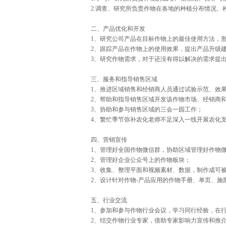
2.调查、研究所负责作物在各地的种植分布情况
二、产品优化和开发
1、研究公司产品在目标作物上的最佳使用方法，
2、跟踪产品在作物上的使用效果，提出产品升级
3、研究作物需求，对于还没有得以解决的需求提
三、服务和指导销售区域
1、推进区域销售和经销商人员通过试验示范、效
2、帮助和指导销售区域开发该作物市场、经销商
3、协助和参与销售区域的三会一园工作；
4、繁忙季节弥补农化老师不足深入一线开展农化
四、营销宣传
1、管理好全国作物微信群，协助区域管理好作物
2、管理好企业公众号上的作物板块；
3、收集、整理平面和视频素材、数据，制作成可
2、设计针对作物-产品应用的作物手册、单页、施
五、行业交流
1、参加和参与作物行业会议，学习同行经验，在
2、结交作物行业专家，借助专家影响力宣传和推