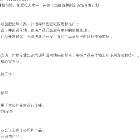
、种植习惯、施肥投入水平，评估市场价值并制定市场开发计划；
形成施肥指导方案，并指导销售区域应用和推广；
建议，并跟进落地，确保产品升级后有更好的效果表现；
出产品开发建议，并跟进新品开发，直到产品落地推向目标作物市场；
果回访、作物专业知识培训和田间地头传帮带，掌握产品在作物上的使用方法和技巧；
和核心零售商；
支持工作；
微信群；
被用于宣传的素材进行传播；
肥方案等；
行业会议上宣传公司和产品；
介公司与产品；